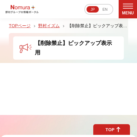
JP
EN
MENU
野村イズム
【削除禁止】ピックアップ表示用
【削除禁止】ピックアップ表示
用
サステナビリティ
文化・スポーツ
戦略・決算
ビジネス
野村イズム
TOP