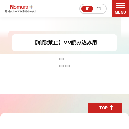
JP
EN
MENU
【削除禁止】MV読み込み用
サステナビリティ
文化・スポーツ
戦略・決算
ビジネス
TOP
野村イズム