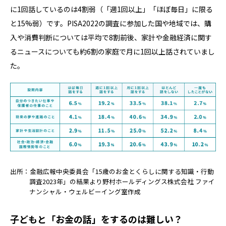
に1回話しているのは4割弱（「週1回以上」「ほぼ毎日」に限る
と15%弱）です。PISA2022の調査に参加した国や地域では、購
入や消費判断については平均で8割前後、家計や金融経済に関す
るニュースについても約6割の家庭で月に1回以上話されていまし
た。
出所：金融広報中央委員会「15歳のお金とくらしに関する知識・行動
調査2023年」の結果より野村ホールディングス株式会社 ファイ
ナンシャル・ウェルビーイング室作成
子どもと「お金の話」をするのは難しい？