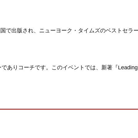
oman』は25カ国で出版され、ニューヨーク・タイムズ
す。このイベントでは、新著『Leading with Impact