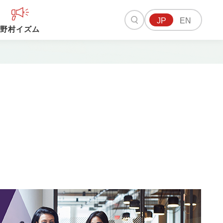
JP
EN
野村イズム